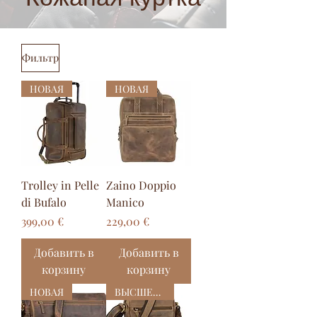
Фильтр
НОВАЯ
НОВАЯ
Trolley in Pelle
Zaino Doppio
di Bufalo
Manico
Цена
Цена
399,00 €
229,00 €
Добавить в
Добавить в
корзину
корзину
НОВАЯ
ВЫСШЕЕ КАЧЕСТВО