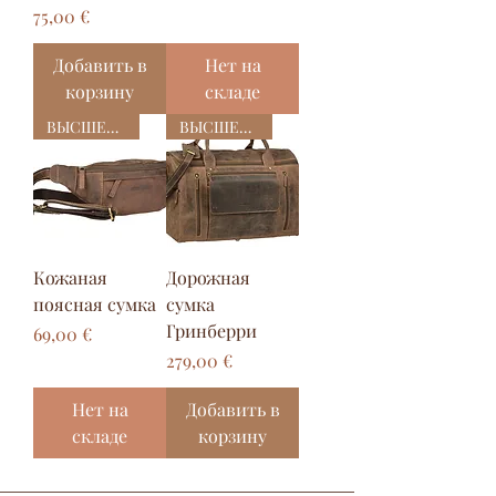
Цена
75,00 €
Добавить в
Нет на
корзину
складе
ВЫСШЕЕ КАЧЕСТВО
ВЫСШЕЕ КАЧЕСТВО
Кожаная
Дорожная
поясная сумка
сумка
Гринберри
Цена
69,00 €
Цена
279,00 €
Нет на
Добавить в
складе
корзину