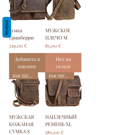
REVIEWS
сумка
МУЖСКОЕ
Гринберри
ПЛЕЧО M
Цена
Цена
219,00 €
85,00 €
Добавить в
Нет на
корзину
складе
ВЫСШЕЕ КАЧЕСТВО
ВЫСШЕЕ КАЧЕСТВО
МУЖСКАЯ
НАПЛЕЧНЫЙ
КОЖАНАЯ
РЕМЕНЬ XL
СУМКА S
Цена
180,00 €